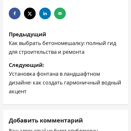
Н
Предыдущий
а
Как выбрать бетономешалку: полный гид
для строительства и ремонта
в
Следующий:
и
Установка фонтана в ландшафтном
г
дизайне: как создать гармоничный водный
а
акцент
ц
и
Добавить комментарий
я
Ваш адрес email не будет опубликован.