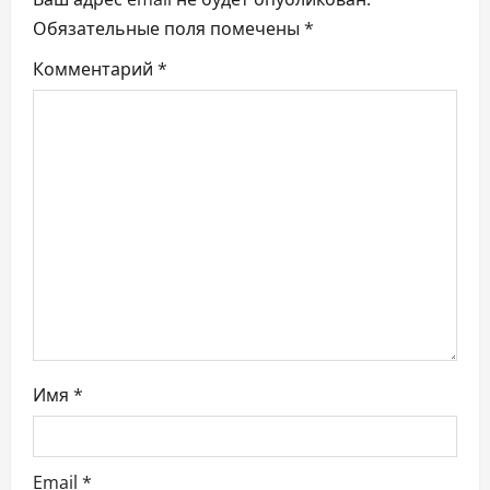
п
Обязательные поля помечены
*
Комментарий
*
о
з
а
п
и
с
я
м
Имя
*
Email
*