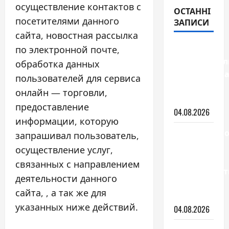
осуществление контактов с
ОСТАННІ
посетителями данного
ЗАПИСИ
сайта, новостная рассылка
Стоит ли
по электронной почте,
самостоятел
обработка данных
устанавлива
пользователей для сервиса
теплый
онлайн — торговли,
пол
предоставление
04.08.2026
информации, которую
Беспроводн
запрашивал пользователь,
пылесос:
осуществление услуг,
виды,
связанных с направлением
преимущест
деятельности данного
и как
сайта, , а так же для
выбрать
указанных ниже действий.
04.08.2026