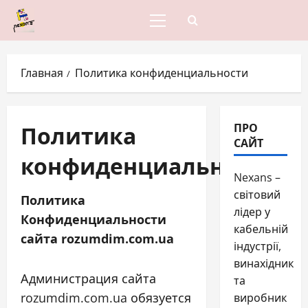
Перейти
к
Основное
содержимому
меню
Главная
Политика конфиденциальности
Политика
ПРО
САЙТ
конфиденциальности
Nexans –
світовий
Политика
лідер у
Конфиденциальности
кабельній
сайта rozumdim.com.ua
індустрії,
винахідник
Администрация сайта
та
rozumdim.com.ua обязуется
виробник