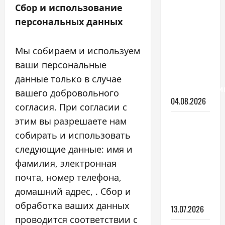
No Frost
Сбор и использование
или
персональных данных
капельная
система:
Мы собираем и используем
что
лучше
ваши персональные
для
данные только в случае
холодильни
вашего добровольного
04.08.2026
согласия. При согласии с
этим вы разрешаете нам
Как
выбрать
собирать и использовать
линолеум
следующие данные: имя и
для
фамилия, электронная
кухни:
почта, номер телефона,
гайд
домашний адрес, . Сбор и
2026
обработка ваших данных
13.07.2026
проводится соответствии с