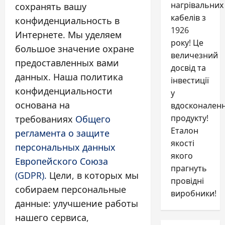
нагрівальних
сохранять вашу
кабелів з
конфиденциальность в
1926
Интернете. Мы уделяем
року! Це
большое значение охране
величезний
предоставленных вами
досвід та
данных. Наша политика
інвестиції
конфиденциальности
у
основана на
вдосконален
продукту!
требованиях
Общего
Еталон
регламента о защите
якості
персональных данных
якого
Европейского Союза
прагнуть
(GDPR).
Цели, в которых мы
провідні
собираем персональные
виробники!
данные: улучшение работы
нашего сервиса,