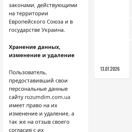
Веранда
законами, действующими
из
на территории
поликарбона
Европейского Союза и в
как
государстве Украина.
выбрать
конструкцию
которая
Хранение данных,
прослужит
изменение и удаление
долго
13.07.2026
Пользователь,
предоставивший свои
персональные данные
сайту rozumdim.com.ua
имеет право на их
изменение и удаление, а
так же на отзыв своего
согласия с их