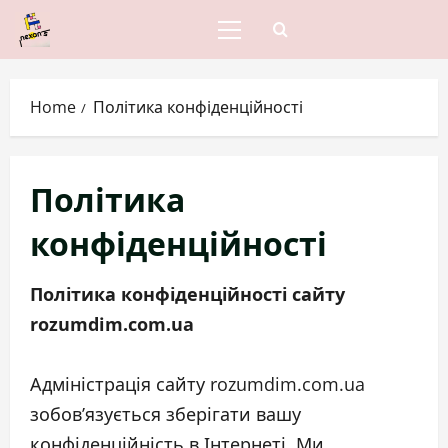
Skip
to
Primary
Menu
content
Home
Політика конфіденційності
Політика
конфіденційності
Політика конфіденційності сайту
rozumdim.com.ua
Адміністрація сайту rozumdim.com.ua
зобов’язується зберігати вашу
конфіденційність в Інтернеті. Ми