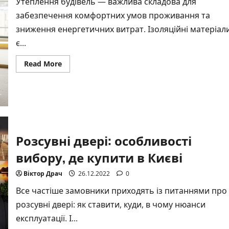
Утеплення будівель — важлива складова для
забезпечення комфортних умов проживання та
зниження енергетичних витрат. Ізоляційні матеріал
є...
Read
Read More
more
about
Ізоляційні
матеріали:
види,
застосування
та
ефективність
утеплення
Розсувні двері: особливості
вибору, де купити в Києві
Віктор Драч
26.12.2022
0
Все частіше замовники приходять із питаннями про
розсувні двері: як ставити, куди, в чому нюанси
експлуатації. І...