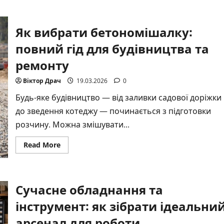
about
Як
наносити
рідкі
Як вибрати бетономішалку:
шпалери:
покрокова
інструкція
повний гід для будівництва та
2026
ремонту
Віктор Драч
19.03.2026
0
Будь-яке будівництво — від заливки садової доріжки
до зведення котеджу — починається з підготовки
розчину. Можна змішувати...
Read
Read More
more
about
Як
вибрати
бетономішалку:
Сучасне обладнання та
повний
гід
для
інструмент: як зібрати ідеальни
будівництва
та
арсенал для роботи
ремонту