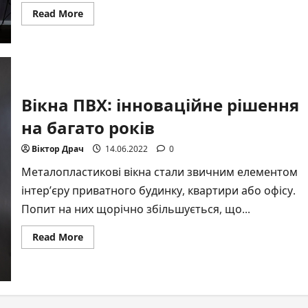
Read
Read More
more
about
Розсувні
двері:
особливості
вибору,
де
купити
Вікна ПВХ: інноваційне рішення
в
Києві
на багато років
Віктор Драч
14.06.2022
0
Металопластикові вікна стали звичним елементом
інтер’єру приватного будинку, квартири або офісу.
Попит на них щорічно збільшується, що...
Read
Read More
more
about
Вікна
ПВХ:
інноваційне
рішення
на