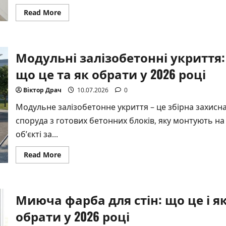
Read
Read More
more
about
Як
вибрати
лінолеум
Модульні залізобетонні укриття:
для
кухні:
гайд
що це та як обрати у 2026 році
2026
Віктор Драч
10.07.2026
0
Модульне залізобетонне укриття – це збірна захисн
споруда з готових бетонних блоків, яку монтують на
об’єкті за...
Read
Read More
more
about
Модульні
залізобетонні
укриття:
Миюча фарба для стін: що це і я
що
це
та
обрати у 2026 році
як
обрати