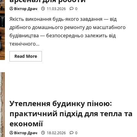
Віктор Драч
11.03.2026
0
Якість виконання будь-якого завдання — від
дрібного домашнього ремонту до масштабного
будівництва — безпосередньо залежить від
технічного...
Read
Read More
more
about
Сучасне
обладнання
та
інструмент:
як
зібрати
ідеальний
арсенал
Утеплення будинку піною:
для
роботи
практичний підхід для тепла та
економії
Віктор Драч
18.02.2026
0