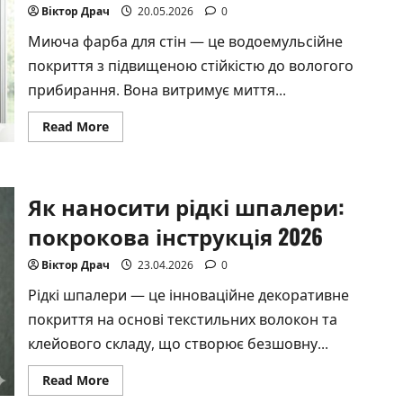
у
Віктор Драч
20.05.2026
0
2026
році
Миюча фарба для стін — це водоемульсійне
покриття з підвищеною стійкістю до вологого
прибирання. Вона витримує миття...
Read
Read More
more
about
Миюча
фарба
для
Як наносити рідкі шпалери:
стін:
що
це
покрокова інструкція 2026
і
як
обрати
Віктор Драч
23.04.2026
0
у
2026
Рідкі шпалери — це інноваційне декоративне
році
покриття на основі текстильних волокон та
клейового складу, що створює безшовну...
Read
Read More
more