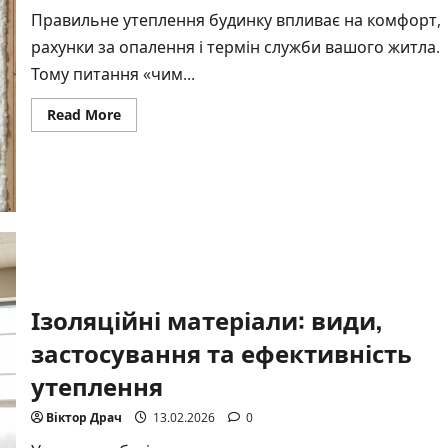
Правильне утеплення будинку впливає на комфорт,
рахунки за опалення і термін служби вашого житла.
Тому питання «чим...
Read
Read More
more
about
Утеплення
будинку
піною:
практичний
підхід
для
тепла
та
економії
Ізоляційні матеріали: види,
застосування та ефективність
утеплення
Віктор Драч
13.02.2026
0