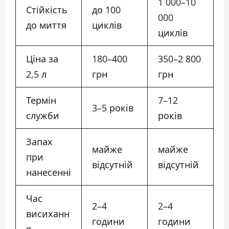
1 000–10
Стійкість
до 100
000
до миття
циклів
циклів
Ціна за
180–400
350–2 800
2,5 л
грн
грн
Термін
7–12
3–5 років
служби
років
Запах
майже
майже
при
відсутній
відсутній
нанесенні
Час
2–4
2–4
висиханн
години
години
я