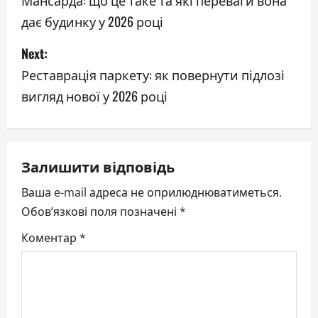
o
дає будинку у 2026 році
s
Next:
t
Реставрація паркету: як повернути підлозі
n
вигляд нової у 2026 році
a
v
Залишити відповідь
i
Ваша e-mail адреса не оприлюднюватиметься.
g
Обов’язкові поля позначені
*
a
Коментар
*
t
i