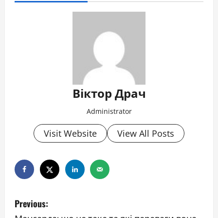
Віктор Драч
Administrator
Visit Website
View All Posts
P
Previous:
Мансарда: що це таке та які переваги вона