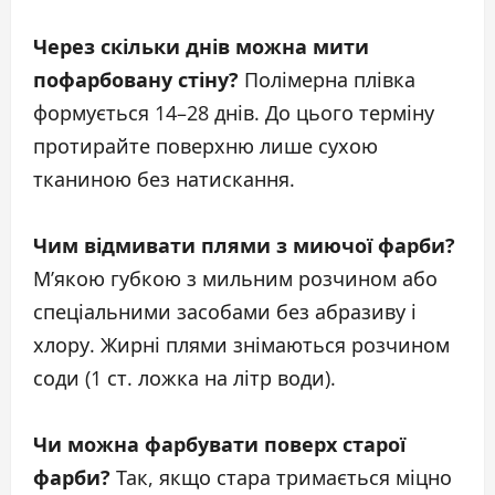
Через скільки днів можна мити
пофарбовану стіну?
Полімерна плівка
формується 14–28 днів. До цього терміну
протирайте поверхню лише сухою
тканиною без натискання.
Чим відмивати плями з миючої фарби?
М’якою губкою з мильним розчином або
спеціальними засобами без абразиву і
хлору. Жирні плями знімаються розчином
соди (1 ст. ложка на літр води).
Чи можна фарбувати поверх старої
фарби?
Так, якщо стара тримається міцно