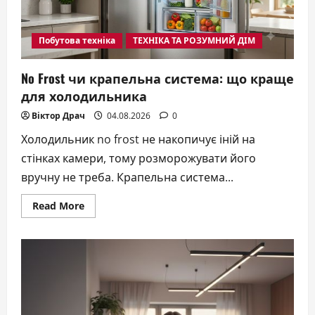
Побутова техніка
ТЕХНІКА ТА РОЗУМНИЙ ДІМ
No Frost чи крапельна система: що краще
для холодильника
Віктор Драч
04.08.2026
0
Холодильник no frost не накопичує іній на
стінках камери, тому розморожувати його
вручну не треба. Крапельна система...
Read
Read More
more
about
No
Frost
чи
крапельна
система:
що
краще
для
холодильника