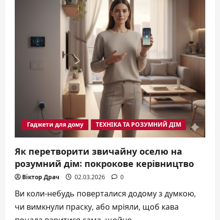
Гаджети для дому
ТЕХНІКА ТА РОЗУМНИЙ ДІМ
Як перетворити звичайну оселю на
розумний дім: покрокове керівництво
Віктор Драч
02.03.2026
0
Ви коли-небудь поверталися додому з думкою,
чи вимкнули праску, або мріяли, щоб кава