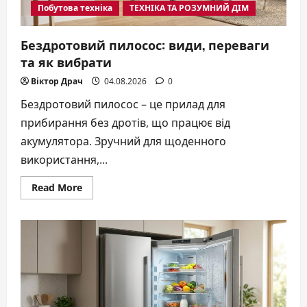
Побутова техніка
ТЕХНІКА ТА РОЗУМНИЙ ДІМ
Бездротовий пилосос: види, переваги
та як вибрати
Віктор Драч
04.08.2026
0
Бездротовий пилосос – це прилад для
прибирання без дротів, що працює від
акумулятора. Зручний для щоденного
використання,...
Read
Read More
more
about
Бездротовий
пилосос:
види,
переваги
та
як
вибрати