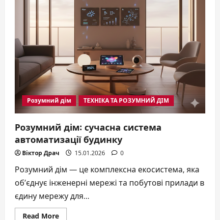
Розумний дім
ТЕХНІКА ТА РОЗУМНИЙ ДІМ
Розумний дім: сучасна система
автоматизації будинку
Віктор Драч
15.01.2026
0
Розумний дім — це комплексна екосистема, яка
об’єднує інженерні мережі та побутові прилади в
єдину мережу для...
Read
Read More