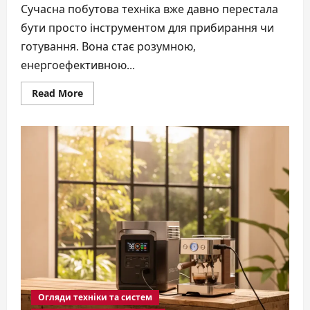
Сучасна побутова техніка вже давно перестала
бути просто інструментом для прибирання чи
готування. Вона стає розумною,
енергоефективною...
Read
Read More
more
about
Тренди
побутової
техніки:
сучасні
рішення
для
дому
Огляди техніки та систем