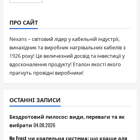
more
about
Розумний
дім:
сучасна
ПРО САЙТ
система
автоматизації
будинку
Nexans – світовий лідер у кабельній індустрії,
винахідник та виробник нагрівальних кабелів з
1926 року! Це величезний досвід та інвестиції у
вдосконалення продукту! Еталон якості якого
прагнуть провідні виробники!
ОСТАННІ ЗАПИСИ
Бездротовий пилосос: види, переваги та як
вибрати
04.08.2026
No Frost чи крапельна система: що краще для