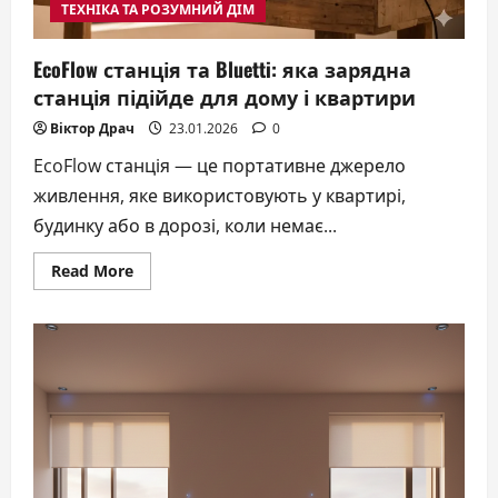
ТЕХНІКА ТА РОЗУМНИЙ ДІМ
EcoFlow станція та Bluetti: яка зарядна
станція підійде для дому і квартири
Віктор Драч
23.01.2026
0
EcoFlow станція — це портативне джерело
живлення, яке використовують у квартирі,
будинку або в дорозі, коли немає...
Read
Read More
more
about
EcoFlow
станція
та
Bluetti:
яка
зарядна
станція
підійде
для
дому
і
квартири