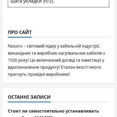
шага укладки (h/2).
ПРО САЙТ
Nexans – світовий лідер у кабельній індустрії,
винахідник та виробник нагрівальних кабелів з
1926 року! Це величезний досвід та інвестиції у
вдосконалення продукту! Еталон якості якого
прагнуть провідні виробники!
ОСТАННІ ЗАПИСИ
Стоит ли самостоятельно устанавливать