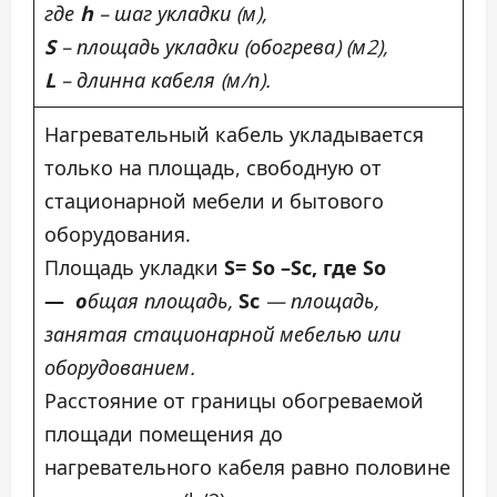
где
h
– шаг укладки (м),
S
– площадь укладки (обогрева) (м2),
L
– длинна кабеля (м/п).
Нагревательный кабель укладывается
только на площадь, свободную от
стационарной мебели и бытового
оборудования.
Площадь укладки
S= Sо –
Sс,
где Sо
—
о
бщая площадь,
Sс
— площадь,
занятая стационарной мебелью или
оборудованием.
Расстояние от границы обогреваемой
площади помещения до
нагревательного кабеля равно половине