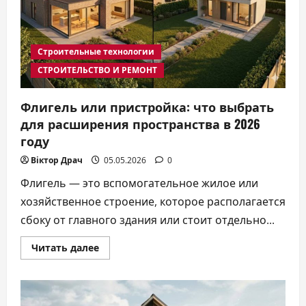
она
даёт
дому
в
2026
Строительные технологии
году
СТРОИТЕЛЬСТВО И РЕМОНТ
Флигель или пристройка: что выбрать
для расширения пространства в 2026
году
Віктор Драч
05.05.2026
0
Флигель — это вспомогательное жилое или
хозяйственное строение, которое располагается
сбоку от главного здания или стоит отдельно...
Прочитать
Читать далее
больше
о
Флигель
или
пристройка:
что