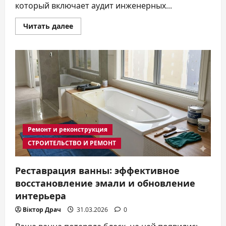
который включает аудит инженерных...
Прочитать
Читать далее
больше
о
С
чего
начать
ремонт
на
кухне
в
2026
году
Ремонт и реконструкция
СТРОИТЕЛЬСТВО И РЕМОНТ
Реставрация ванны: эффективное
восстановление эмали и обновление
интерьера
Віктор Драч
31.03.2026
0