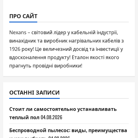
балкона
записей
и
ничего
не
ПРО САЙТ
упустить?
Nexans – світовий лідер у кабельній індустрії,
винахідник та виробник нагрівальних кабелів з
1926 року! Це величезний досвід та інвестиції у
вдосконалення продукту! Еталон якості якого
прагнуть провідні виробники!
ОСТАННІ ЗАПИСИ
Стоит ли самостоятельно устанавливать
теплый пол
04.08.2026
Беспроводной пылесос: виды, преимущества