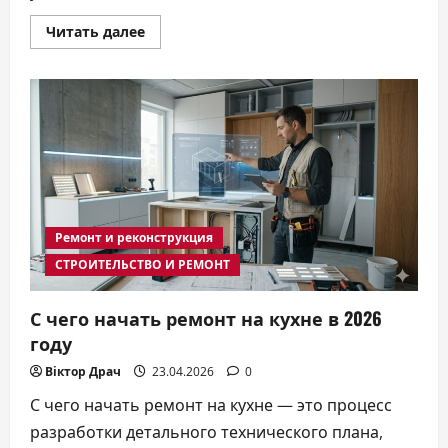
Прочитать
Читать далее
больше
о
Что
такое
таунхаус:
полный
гайд
по
выбору
комфортного
жилья
в
2026
году
Ремонт и реконструкция
СТРОИТЕЛЬСТВО И РЕМОНТ
С чего начать ремонт на кухне в 2026
году
Віктор Драч
23.04.2026
0
С чего начать ремонт на кухне — это процесс
разработки детального технического плана,