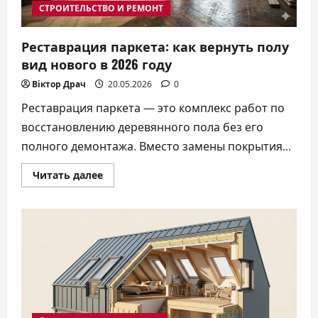
СТРОИТЕЛЬСТВО И РЕМОНТ
Реставрация паркета: как вернуть полу
вид нового в 2026 году
Віктор Драч
20.05.2026
0
Реставрация паркета — это комплекс работ по
восстановлению деревянного пола без его
полного демонтажа. Вместо замены покрытия...
Прочитать
Читать далее
больше
о
Реставрация
паркета:
как
вернуть
полу
вид
нового
в
2026
году