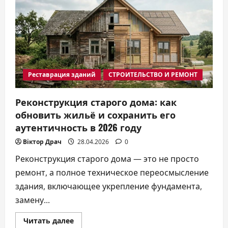
выбрать
для
расширения
пространства
в
2026
году
Реставрация зданий
СТРОИТЕЛЬСТВО И РЕМОНТ
Реконструкция старого дома: как
обновить жильё и сохранить его
аутентичность в 2026 году
Віктор Драч
28.04.2026
0
Реконструкция старого дома — это не просто
ремонт, а полное техническое переосмысление
здания, включающее укрепление фундамента,
замену...
Прочитать
Читать далее
больше