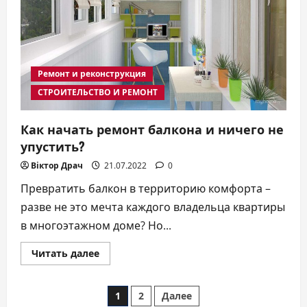
Ремонт и реконструкция
СТРОИТЕЛЬСТВО И РЕМОНТ
Как начать ремонт балкона и ничего не
упустить?
Віктор Драч
21.07.2022
0
Превратить балкон в территорию комфорта –
разве не это мечта каждого владельца квартиры
в многоэтажном доме? Но...
Прочитать
Читать далее
больше
о
Как
Пагинация
начать
1
2
Далее
ремонт