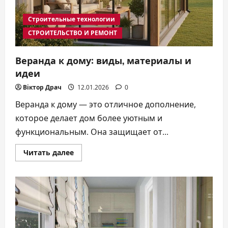
Строительные технологии
СТРОИТЕЛЬСТВО И РЕМОНТ
Веранда к дому: виды, материалы и
идеи
Віктор Драч
12.01.2026
0
Веранда к дому — это отличное дополнение,
которое делает дом более уютным и
функциональным. Она защищает от...
Прочитать
Читать далее
больше
о
Веранда
к
дому:
виды,
материалы
и
идеи