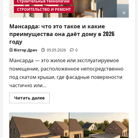
Строительные технологии
СТРОИТЕЛЬСТВО И РЕМОНТ
Мансарда: что это такое и какие
преимущества она даёт дому в 2026
году
Віктор Драч
05.05.2026
0
Мансарда — это жилое или эксплуатируемое
помещение, расположенное непосредственно
под скатом крыши, где фасадные поверхности
частично или...
Прочитать
Читать далее
больше
о
Мансарда:
что
это
такое
и
какие
преимущества