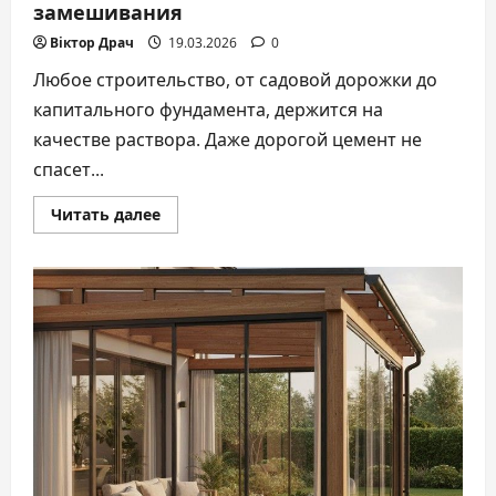
замешивания
Віктор Драч
19.03.2026
0
Любое строительство, от садовой дорожки до
капитального фундамента, держится на
качестве раствора. Даже дорогой цемент не
спасет...
Прочитать
Читать далее
больше
о
Как
приготовить
качественный
бетон:
золотые
правила
пропорций
и
замешивания