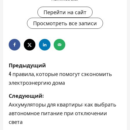
Перейти на сайт
Просмотреть все записи
Н
Предыдущий
а
4 правила, которые помогут сэкономить
электроэнергию дома
в
Следующий:
и
Аккумуляторы для квартиры: как выбрать
г
автономное питание при отключении
а
света