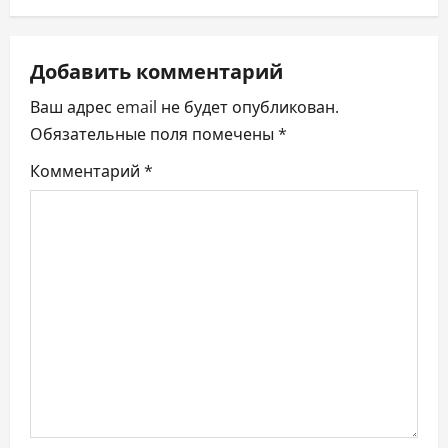
ц
и
Добавить комментарий
я
Ваш адрес email не будет опубликован.
п
Обязательные поля помечены
*
Комментарий
*
о
з
а
п
и
с
я