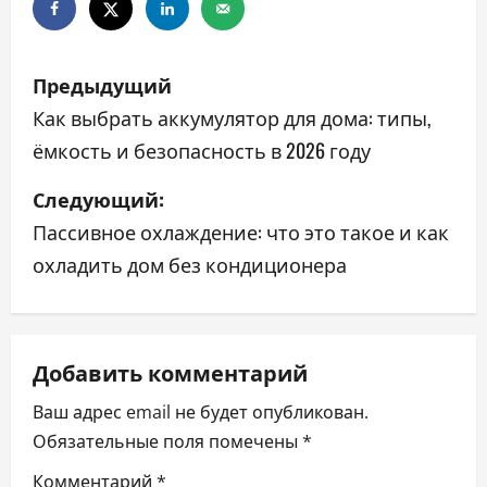
Н
Предыдущий
а
Как выбрать аккумулятор для дома: типы,
ёмкость и безопасность в 2026 году
в
Следующий:
и
Пассивное охлаждение: что это такое и как
г
охладить дом без кондиционера
а
ц
Добавить комментарий
и
Ваш адрес email не будет опубликован.
я
Обязательные поля помечены
*
п
Комментарий
*