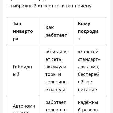
– гибридный инвертор, и вот почему.
Тип
Кому
Как
инверто
подходи
работает
ра
т
объединя
«золотой
ет сеть,
стандарт»
Гибридн
аккумуля
для дома,
ый
торы и
беспереб
солнечны
ойное
е панели
питание
работает
надёжны
Автономн
только от
й резерв