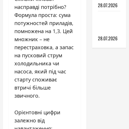
28.07.2026
насправді потрібно?
Формула проста: сума
Обігрів
потужностей приладів,
дерев’яних
підлог
помножена на 1,3. Цей
28.07.2026
множник – не
перестраховка, а запас
на пусковий струм
холодильника чи
насоса, який під час
старту споживає
втричі більше
звичного.
Орієнтовні цифри
залежно від
навантаження: