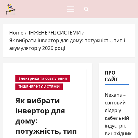
Skip
to
Primary
content
Menu
Home
ІНЖЕНЕРНІ СИСТЕМИ
Як вибрати інвертор для дому: потужність, тип і
акумулятор у 2026 році
ПРО
САЙТ
Електрика та освітлення
ІНЖЕНЕРНІ СИСТЕМИ
Nexans –
Як вибрати
світовий
інвертор для
лідер у
дому:
кабельній
індустрії,
потужність, тип
винахідник