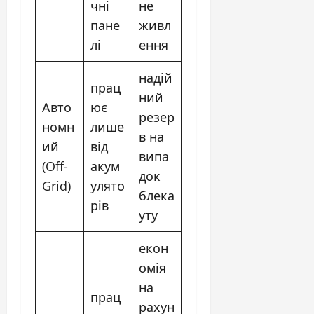
чні
не
пане
живл
лі
ення
надій
прац
ний
Авто
ює
резер
номн
лише
в на
ий
від
випа
(Off-
акум
док
Grid)
улято
блека
рів
уту
екон
омія
на
прац
рахун