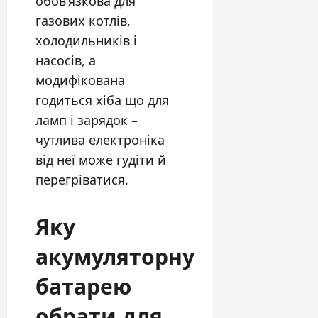
обов’язкова для
газових котлів,
холодильників і
насосів, а
модифікована
годиться хіба що для
ламп і зарядок –
чутлива електроніка
від неї може гудіти й
перегріватися.
Яку
акумуляторну
батарею
обрати для