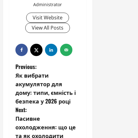
Administrator
Visit Website
View All Posts
P
Previous:
Як вибрати
o
акумулятор для
s
дому: типи, ємність і
безпека у 2026 році
t
Next:
n
Пасивне
охолодження: що це
a
та як охолодити