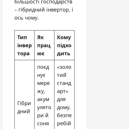
більшості господарств
– гібридний інвертор, і
ось чому.
Тип
Як
Кому
інвер
прац
підхо
тора
ює
дить
поєд
«золо
нує
тий
мере
станд
жу,
арт»
акум
для
Гібри
улято
дому,
дний
ри й
безпе
соня
ребій