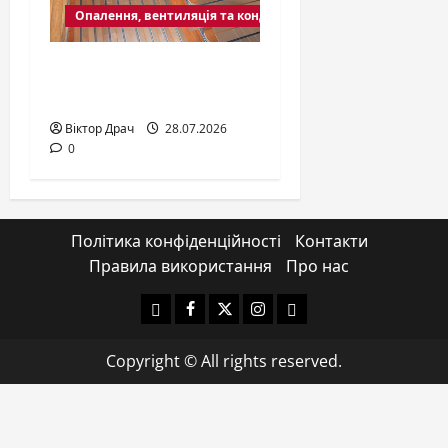
Опалення, вентиляція та кондиціювання
Обігрів дерев’яних
підлог
Віктор Драч
28.07.2026
0
Політика конфіденційності
Контакти
Правила використання
Про нас
Yelp
Facebook
Twitter
Instagram
Email
Copyright © All rights reserved.