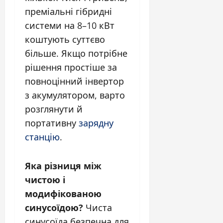
преміальні гібридні
системи на 8–10 кВт
коштують суттєво
більше. Якщо потрібне
рішення простіше за
повноцінний інвертор
з акумулятором, варто
розглянути й
портативну
зарядну
станцію
.
Яка різниця між
чистою і
модифікованою
синусоїдою?
Чиста
синусоїда безпечна для