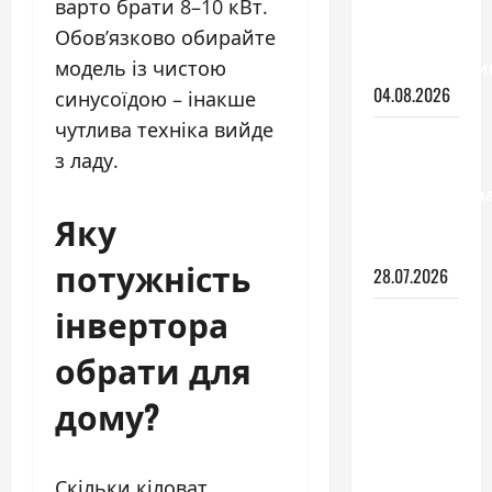
варто брати 8–10 кВт.
краще
Обов’язково обирайте
для
холодильни
модель із чистою
04.08.2026
синусоїдою – інакше
чутлива техніка вийде
Чи варто
з ладу.
самостійно
встановлюв
Яку
теплу
підлогу
потужність
28.07.2026
інвертора
Обігрів
бетонних
обрати для
підлог:
потужність
дому?
та
товщина
стяжки
Скільки кіловат