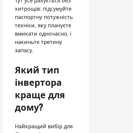
Тут усе рахується без
хитрощів: підсумуйте
паспортну потужність
техніки, яку плануєте
вмикати одночасно, і
накиньте третину
запасу.
Який тип
інвертора
краще для
дому?
Найкращий вибір для