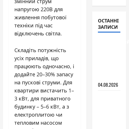
змінний струм
напругою 220В для
живлення побутової
ОСТАННІ
техніки під час
ЗАПИСИ
відключень світла.
Бездротови
пилосос:
Cкладіть потужність
види,
усіх приладів, що
переваги
працюють одночасно, і
та як
додайте 20–30% запасу
вибрати
на пускові струми. Для
04.08.2026
квартири вистачить 1–
No Frost
3 кВт, для приватного
чи
будинку – 5–6 кВт, а з
крапельна
електроплитою чи
система:
тепловим насосом
що