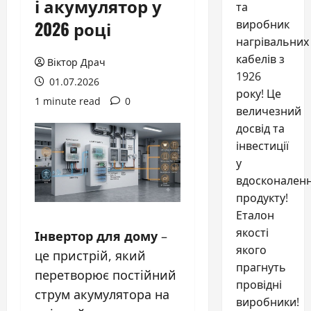
і акумулятор у
та
2026 році
виробник
нагрівальних
кабелів з
Віктор Драч
1926
01.07.2026
року! Це
1 minute read
0
величезний
досвід та
інвестиції
у
вдосконален
продукту!
Еталон
якості
Інвертор для дому
–
якого
це пристрій, який
прагнуть
перетворює постійний
провідні
струм акумулятора на
виробники!