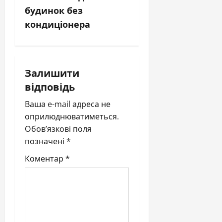
v
будинок без
кондиціонера
i
g
a
Залишити
відповідь
t
Ваша e-mail адреса не
i
оприлюднюватиметься.
Обов’язкові поля
o
позначені
*
n
Коментар
*