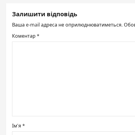
t
Залишити відповідь
n
Ваша e-mail адреса не оприлюднюватиметься.
Обов
a
Коментар
*
v
i
g
a
t
i
o
Ім'я
*
n