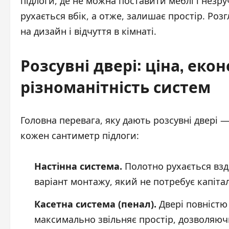
підлоги, де не можна поставити меблі і незр
рухається вбік, а отже, залишає простір. Ро
на дизайн і відчуття в кімнаті.
Розсувні двері: ціна, еко
різноманітність систем
Головна перевага, яку дають розсувні двері
кожен сантиметр підлоги:
Настінна система.
Полотно рухається взд
варіант монтажу, який не потребує капіталь
Касетна система (пенал).
Двері повністю 
максимально звільняє простір, дозволяючи