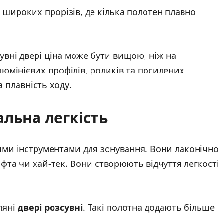
широких прорізів, де кілька полотен плавно
увні двері ціна може бути вищою, ніж на
люмінієвих профілів, роликів та посилених
 плавність ходу.
альна легкість
ними інструментами для зонування. Вони лаконічн
лофта чи хай-тек. Вони створюють відчуття легкост
ляні
двері розсувні
. Такі полотна додають більше