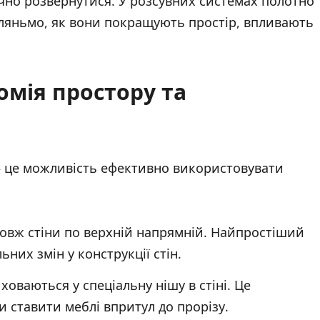
учно розвернутися. У розсувних системах полотно
згляньмо, як вони покращують простір, впливають
номія простору та
 — це можливість ефективно використовувати
овж стіни по верхній напрямній. Найпростіший
них змін у конструкції стін.
ховаються у спеціальну нішу в стіні. Це
 ставити меблі впритул до прорізу.