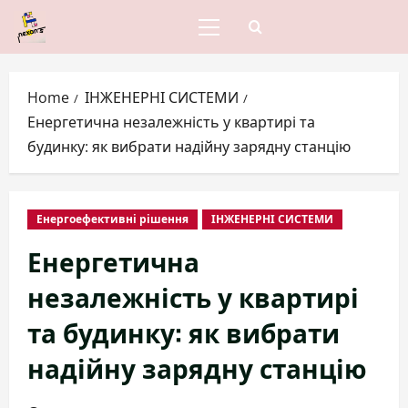
Skip
to
Primary
Menu
content
Home
ІНЖЕНЕРНІ СИСТЕМИ
Енергетична незалежність у квартирі та
будинку: як вибрати надійну зарядну станцію
Енергоефективні рішення
ІНЖЕНЕРНІ СИСТЕМИ
Енергетична
незалежність у квартирі
та будинку: як вибрати
надійну зарядну станцію