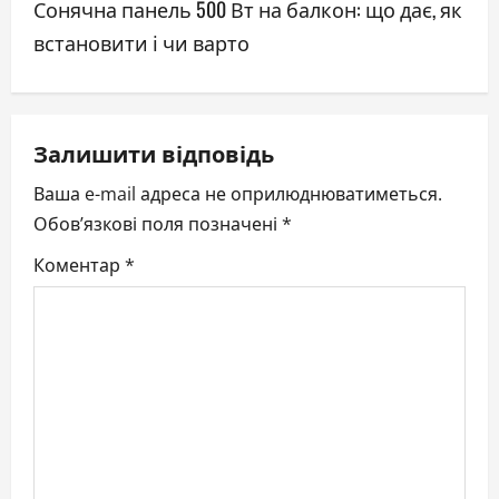
Сонячна панель 500 Вт на балкон: що дає, як
n
встановити і чи варто
a
v
Залишити відповідь
i
Ваша e-mail адреса не оприлюднюватиметься.
g
Обов’язкові поля позначені
*
a
Коментар
*
t
i
o
n