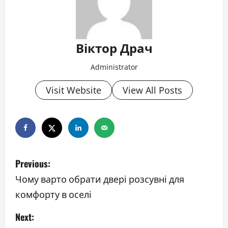
Віктор Драч
Administrator
Visit Website
View All Posts
P
Previous:
o
Чому варто обрати двері розсувні для
комфорту в оселі
s
Next:
t