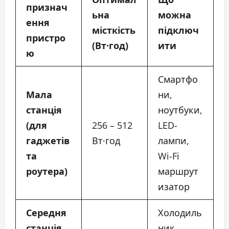
признач
ьна
можна
ення
місткість
підключ
пристро
(Вт·год)
ити
ю
Смартфо
Мала
ни,
станція
ноутбуки,
(для
256 – 512
LED-
гаджетів
Вт·год
лампи,
та
Wi-Fi
роутера)
маршрут
изатор
Середня
Холодиль
станція
ник,