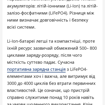
акумуляторів: літій-іонними (Li-Ion) та літій-
залізо-фосфатними (LiFePO4). Різниця між
ними визначає довговічність і безпеку
всієї системи.
Li-Ion-батареї легші та компактніші, проте
їхній ресурс зазвичай обмежений 500– 800
циклами заряду-розряду, після чого
місткість суттєво падає. Сучасна
портативна зарядна станція
з LiFePO4-
елементами хоч і важча, але витримує від
3000 до 4000 циклів без втрати первинних
властивостей. Це означає, що пристрій
справно служитиме понад 10 років навіть
за умови щоденного використання. Крім