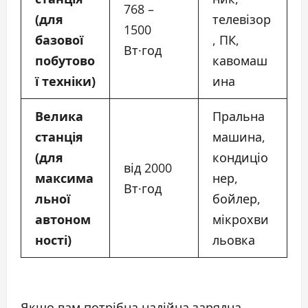
768 –
(для
телевізор
1500
базової
, ПК,
Вт·год
побутово
кавомаш
ї техніки)
ина
Велика
Пральна
станція
машина,
(для
кондиціо
від 2000
максима
нер,
Вт·год
льної
бойлер,
автоном
мікрохви
ності)
льовка
Якщо вам потрібна надійна зарядна